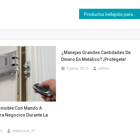
Productos bellajobs paraa estresadas
¿Manejas Grandes Cantidades De
Dinero En Metálico? ¡Protégete!
3 junio, 2013
admin
nvisible Con Mando A
ara Negocios Durante La
20
redaccion_01