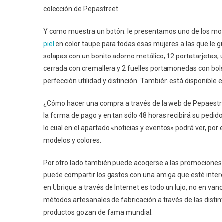
colección de Pepastreet.
Firma
Pepastreet
Y como muestra un botón: le presentamos uno de los m
piel
en color taupe para todas esas mujeres a las que le g
solapas con un bonito adorno metálico, 12 portatarjetas, 
cerrada con cremallera y 2 fuelles portamonedas con bols
perfección utilidad y distinción. También está disponible 
¿Cómo hacer una compra a través de la web de Pepaestree
la forma de pago y en tan sólo 48 horas recibirá su pedi
lo cual en el apartado «noticias y eventos» podrá ver, po
modelos y colores.
Por otro lado también puede acogerse a las promociones d
puede compartir los gastos con una amiga que esté inter
en Ubrique a través de Internet es todo un lujo, no en v
métodos artesanales de fabricación a través de las dist
productos gozan de fama mundial.