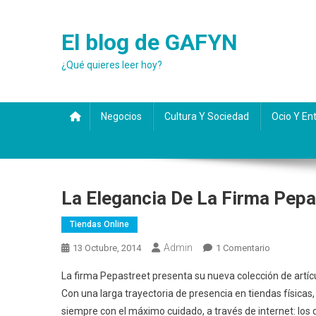
Saltar
al
El blog de GAFYN
contenido
¿Qué quieres leer hoy?
Negocios
Cultura Y Sociedad
Ocio Y En
La Elegancia De La Firma Pepa
Tiendas Online
Admin
En
13 Octubre, 2014
1 Comentario
La
La firma Pepastreet presenta su nueva colección de artícu
Elegancia
Con una larga trayectoria de presencia en tiendas físicas
De
siempre con el máximo cuidado, a través de internet: los 
La