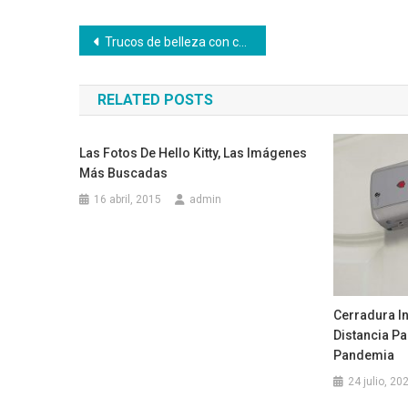
Navegación
Trucos de belleza con cosmética reve
de
RELATED POSTS
entradas
Las Fotos De Hello Kitty, Las Imágenes
Más Buscadas
16 abril, 2015
admin
Cerradura I
Distancia P
Pandemia
24 julio, 20