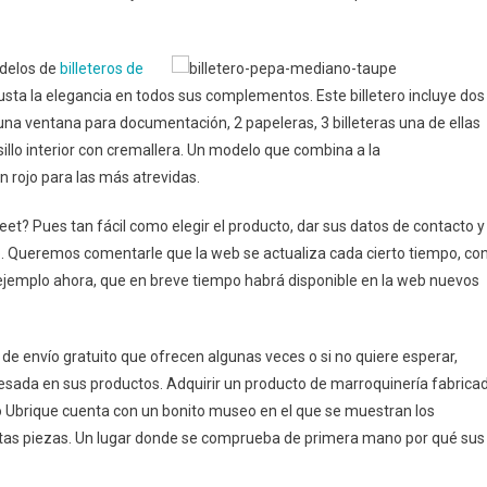
odelos de
billeteros de
usta la elegancia en todos sus complementos. Este billetero incluye dos
una ventana para documentación, 2 papeleras, 3 billeteras una de ellas
illo interior con cremallera. Un modelo que combina a la
en rojo para las más atrevidas.
t? Pues tan fácil como elegir el producto, dar sus datos de contacto y
do. Queremos comentarle que la web se actualiza cada cierto tiempo, co
r ejemplo ahora, que en breve tiempo habrá disponible en la web nuevos
e envío gratuito que ofrecen algunas veces o si no quiere esperar,
esada en sus productos. Adquirir un producto de marroquinería fabrica
ano Ubrique cuenta con un bonito museo en el que se muestran los
intas piezas. Un lugar donde se comprueba de primera mano por qué sus